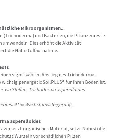
 nützliche Mikroorganismen...
ze (Trichoderma) und Bakterien, die Pflanzenreste
n umwandeln. Dies erhöht die Aktivität
sert die Nährstoffaufnahme.
ests
einen signifikanten Anstieg des Trichoderma-
wichtig penergetic SoilPLUS® für Ihren Boden ist.
Gerusa Steffen, Trichoderma asperelloides
gebnis: 91 % Wachstumssteigerung.
rma asperelloides
lz zersetzt organisches Material, setzt Nährstoffe
schützt Wurzeln vor schädlichen Pilzen.