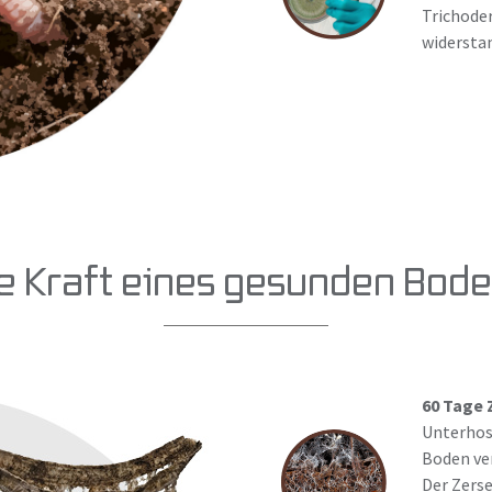
Trichode
widersta
e Kraft eines gesunden Bod
60 Tage 
Unterhos
Boden ve
Der Zerse