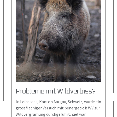
Probleme mit Wildverbiss?
In Leibstadt, Kanton Aargau, Schweiz, wurde ein
grossflächiger Versuch mit penergetic b WV zur
Wildvergrämung durchgeführt. Ziel war