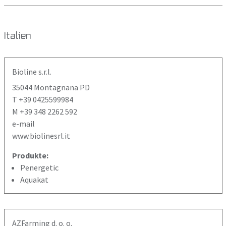
Italien
Bioline s.r.l.
35044 Montagnana PD
T +39 0425599984
M +39 348 2262 592
e-mail
www.biolinesrl.it
Produkte:
Penergetic
Aquakat
AZFarming d. o. o.