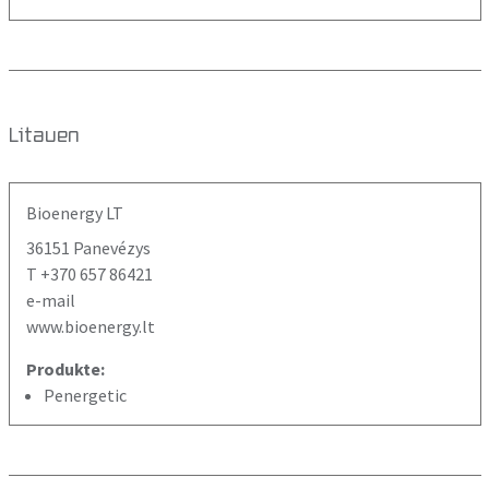
Litauen
Bioenergy LT
36151 Panevézys
T +370 657 86421
e-mail
www.bioenergy.lt
Produkte:
Penergetic