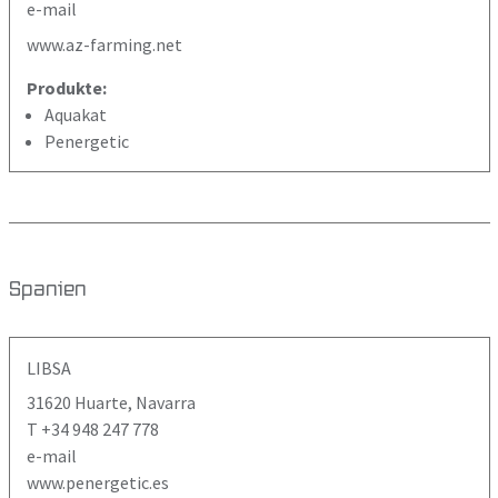
e-mail
www.az-farming.net
Produkte:
Aquakat
Penergetic
Spanien
LIBSA
31620 Huarte, Navarra
T +34 948 247 778
e-mail
www.penergetic.es