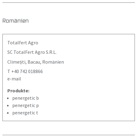
Romänien
Totalfert Agro
SC TotalFert Agro S.R.L.
Climești, Bacau, Romänien
T +40 742 018866
e-mail
Produkte:
penergetic b
penergetic p
penergetic t