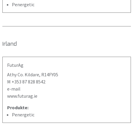
Penergetic
Irland
FuturAg
Athy Co. Kildare, R14FY05
M +353 87 828 8542
e-mail
www.futurag.ie
Produkte:
Penergetic