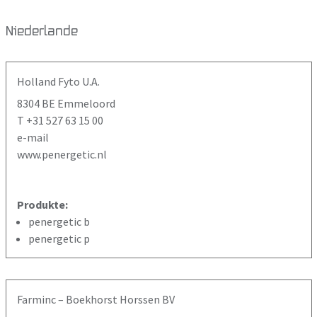
Niederlande
Holland Fyto U.A.
8304 BE Emmeloord
T +31 527 63 15 00
e-mail
www.penergetic.nl
Produkte:
penergetic b
penergetic p
Farminc – Boekhorst Horssen BV