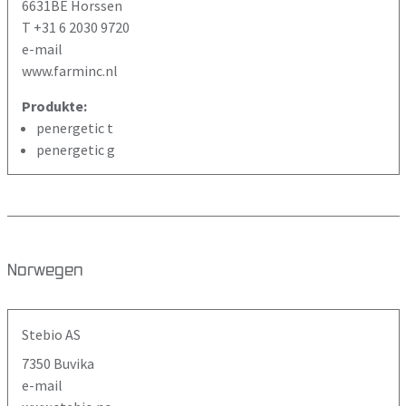
6631BE Horssen
T +31 6 2030 9720
e-mail
www.farminc.nl
Produkte:
penergetic t
penergetic g
Norwegen
Stebio AS
7350 Buvika
e-mail