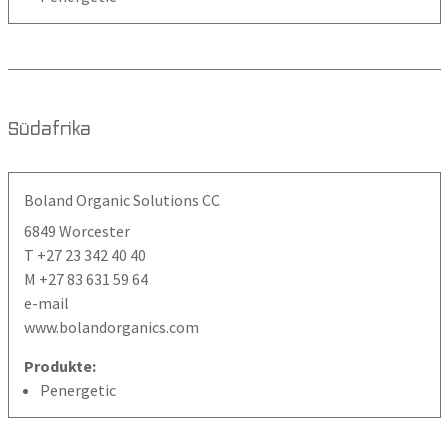
Südafrika
Boland Organic Solutions CC
6849 Worcester
T +27 23 342 40 40
M +27 83 631 59 64
e-mail
www.bolandorganics.com
Produkte:
Penergetic